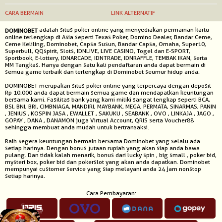
CARA BERMAIN
LINK ALTERNATIF
© Copyright 2026 dominobetcs.com - All right reserved | 18+
adalah situs poker online yang menyediakan permainan kartu
DOMINOBET
online terlengkap di Asia seperti Texas Poker, Domino Dealer, Bandar Ceme,
Ceme Keliling, Dominobet, Capsa Susun, Bandar Capsa, Omaha, Super10,
Superbull, QQspirit, Slots, IDNLIVE, LIVE CASINO, Togel dan E-SPORT,
sportbook, E-lottery, IDNARCADE, IDNTRADE, IDNRAFFLE, TEMBAK IKAN, serta
MM Tangkas. Hanya dengan satu kali pendaftaran anda dapat bermain di
semua game terbaik dan terlengkap di Dominobet seumur hidup anda.
DOMINOBET merupakan situs poker online yang terpercaya dengan deposit
Rp 10.000 anda dapat bermain semua game dan mendapatkan keuntungan
bersama kami. Fasilitas bank yang kami miliki sangat lengkap seperti BCA,
BSI, BNI, BRI, CIMBNIAGA, MANDIRI, MAYBANK, MEGA, PERMATA, SINARMAS, PANIN
, JENIUS , KOSPIN JASA , EWALLET , SAKUKU , SEABANK , OVO , LINKAJA , JAGO ,
GOPAY , DANA , DANAMON juga Virtual Account, QRIS serta Voucher88
sehingga membuat anda mudah untuk bertransaksi.
Raih segera keuntungan bermain bersama Dominobet yang selalu ada
setiap harinya. Dengan bonus jutaan rupiah yang akan siap anda bawa
pulang. Dan tidak kalah menarik, bonus dari lucky spin , big small , poker bid,
mysteri box, poker bid dan pokerslot yang akan anda dapatkan. Dominobet
mempunyai customer service yang siap melayani anda 24 jam nonstop
setiap harinya.
Cara Pembayaran: