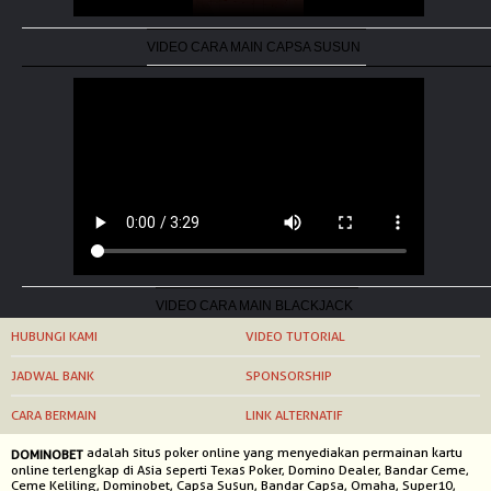
NEW
VIDEO CARA MAIN CAPSA SUSUN
TANGKAS
RTP
DEPOSIT
WITHDRAW
PROMOSI
DOWNLOAD APLIKASI
VIDEO CARA MAIN BLACKJACK
REFERRAL
HUBUNGI KAMI
VIDEO TUTORIAL
JACKPOT
JADWAL BANK
SPONSORSHIP
CARA BERMAIN
LINK ALTERNATIF
VIP MEMBER
adalah situs poker online yang menyediakan permainan kartu
DOMINOBET
online terlengkap di Asia seperti Texas Poker, Domino Dealer, Bandar Ceme,
HUBUNGI KAMI
Ceme Keliling, Dominobet, Capsa Susun, Bandar Capsa, Omaha, Super10,