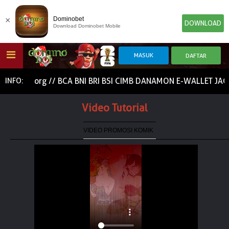
×
Dominobet
DOWNLOAD
Download Dominobet Mobile
HOME
nobetstore.org // BCA BNI BRI BSI CIMB DANAMON E-WALLET 
INFO:
Video Tutorial
POKER
SLOT GAME
IDN E-LOTTERY
VIDEO PROMOSI KOMIK
NEW
NEW
SPORTBOOK
LIVE CASINO
IDNLIVE
NEW
TOGEL
ESPORTS
ARCADE
NEW
NEW
NEW
TEMBAK IKAN
IDNRAFFLE
IDNTRADE