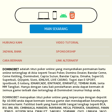
didapatkan, Mainkan sekarang dan rasakan keseruannya!.
NEW
TANGKAS
RTP
DEPOSIT
WITHDRAW
HUBUNGI KAMI
VIDEO TUTORIAL
PROMOSI
JADWAL BANK
SPONSORSHIP
CARA BERMAIN
LINK ALTERNATIF
DOWNLOAD APLIKASI
adalah situs poker online yang menyediakan permainan kartu
DOMINOBET
online terlengkap di Asia seperti Texas Poker, Domino Dealer, Bandar Ceme,
REFERRAL
Ceme Keliling, Dominobet, Capsa Susun, Bandar Capsa, Omaha, Super10,
Superbull, QQspirit, Slots, IDNLIVE, LIVE CASINO, Togel dan E-SPORT,
sportbook, E-lottery, IDNARCADE, IDNTRADE, IDNRAFFLE, TEMBAK IKAN, serta
JACKPOT
MM Tangkas. Hanya dengan satu kali pendaftaran anda dapat bermain di
semua game terbaik dan terlengkap di Dominobet seumur hidup anda.
VIP MEMBER
DOMINOBET merupakan situs poker online yang terpercaya dengan deposit
Rp 10.000 anda dapat bermain semua game dan mendapatkan keuntungan
bersama kami. Fasilitas bank yang kami miliki sangat lengkap seperti BCA,
HUBUNGI KAMI
BSI, BNI, BRI, CIMBNIAGA, MANDIRI, MAYBANK, MEGA, PERMATA, SINARMAS, PANIN
, JENIUS , KOSPIN JASA , EWALLET , SAKUKU , SEABANK , OVO , LINKAJA , JAGO ,